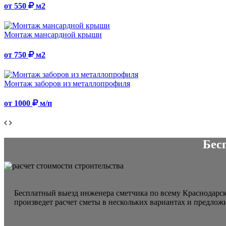
от 550
м2
Монтаж мансардной крыши
от 750
м2
Монтаж заборов из металлопрофиля
от 1000
м/п
Бес
Бесплатный выезд инженера сметчика по всему Краснодарск
произведет расчет сметы в нескольких вариантах и предлож