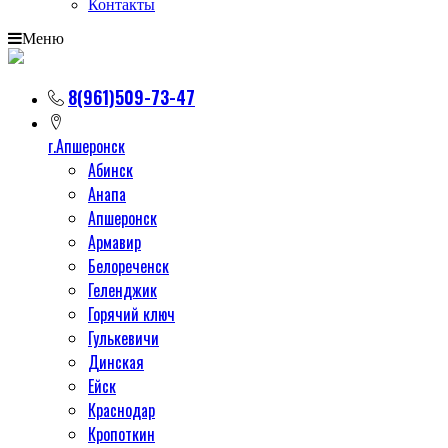
Контакты
Меню
8(961)509-73-47
г.Апшеронск
Абинск
Анапа
Апшеронск
Армавир
Белореченск
Геленджик
Горячий ключ
Гулькевичи
Динская
Ейск
Краснодар
Кропоткин