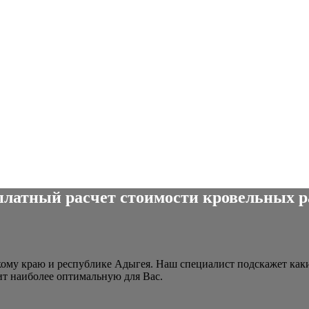
платный расчет стоимости кровельных р
ому краю и республике Адыгея. Наш специалист подскажет каки
ит наиболее оптимальную для Вас.