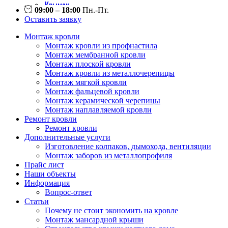
Крымск
09:00 – 18:00
Пн.-Пт.
Кореновск
Оставить заявку
Курганинск
Монтаж кровли
Лабинск
Монтаж кровли из профнастила
Майкоп
Монтаж мембранной кровли
Монтаж плоской кровли
Новороссийск
Монтаж кровли из металлочерепицы
Новокубанск
Монтаж мягкой кровли
Приморско-ахтарск
Монтаж фальцевой кровли
Монтаж керамической черепицы
Славянск на кубани
Монтаж наплавляемой кровли
Сочи
Ремонт кровли
Темрюк
Ремонт кровли
Дополнительные услуги
Тимашевск
Изготовление колпаков, дымохода, вентиляции
Тихорецк
Монтаж заборов из металлопрофиля
Туапсе
Прайс лист
Наши объекты
Усть-лабинск
Информация
Хадыженск
Вопрос-ответ
Статьи
Почему не стоит экономить на кровле
Монтаж мансардной крыши